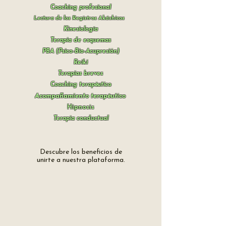
Coaching profesional
Lectura de los Registros Akáshicos
Kinesiología
Terapia de esquemas
PBA (Psico-Bio-Acupresión)
Reiki
Terapias breves
Coaching terapéutico
Acompañamiento terapéutico
Hipnosis
Terapia conductual
Descubre los beneficios de
unirte a nuestra plataforma.