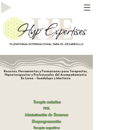
PLATAFORMA INTERNACIONAL PARA EL DESARROLLO
Recursos, Herramientas y Formaciones para Terapeutas,
Hipnoterapeutas y Profesionales del Acompañamiento
En Línea – Guadalupe y Martinica
Terapia cuántica
PNL
Maximización de Recursos
Desprogramación
Terapia cognitiva