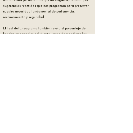
trata de una personalidad que no elegimos, formada por
sugerencias repetidas que nos programan para preservar
nuestra necesidad fundamental de pertenencia,
reconocimiento y seguridad.
El Test del Eneagrama también revela el porcentaje de
heridas emocionales del cliente y pone de manifiesto las
consecuencias que generan, exacerbando ciertas emociones
según su naturaleza e intensidad. Estos resultados
constituyen un valioso complemento a la anamnesis,
ofreciendo una comprensión más fina y estructurada del
perfil emocional y conductual del cliente.
Al integrar el Test del Eneagrama en su práctica, ofrece a
sus clientes una visión única con:
Una mejor comprensión de uno mismo
Una identificación clara de las fuentes de bloqueos
Una medición precisa de las heridas emocionales y sus
impactos
Un valioso complemento a la anamnesis para un
acompañamiento a medida
Una desprogramación de las creencias que lo limitan
Una recuperación del control sobre sus decisiones