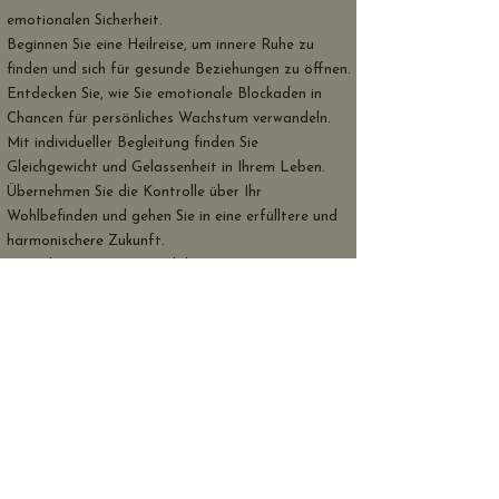
emotionalen Sicherheit.
Beginnen Sie eine Heilreise, um innere Ruhe zu
finden und sich für gesunde Beziehungen zu öffnen.
Entdecken Sie, wie Sie emotionale Blockaden in
Chancen für persönliches Wachstum verwandeln.
Mit individueller Begleitung finden Sie
Gleichgewicht und Gelassenheit in Ihrem Leben.
Übernehmen Sie die Kontrolle über Ihr
Wohlbefinden und gehen Sie in eine erfülltere und
harmonischere Zukunft.
Kontaktieren Sie uns noch heute!
Unsere Begleitmethoden
ermöglichen es Ihnen:
Um Ihre Blockaden zu erkennen.
Um herauszufinden und zu verstehen, wie Sie
Veränderungen in Ihrem Verhalten herbeiführen
können.
Um zu verstehen, wie sich einschränkende
Wahrnehmungen und Emotionen entwickeln.
Um die Schlüssel zu finden, die Ihre Lebensqualität