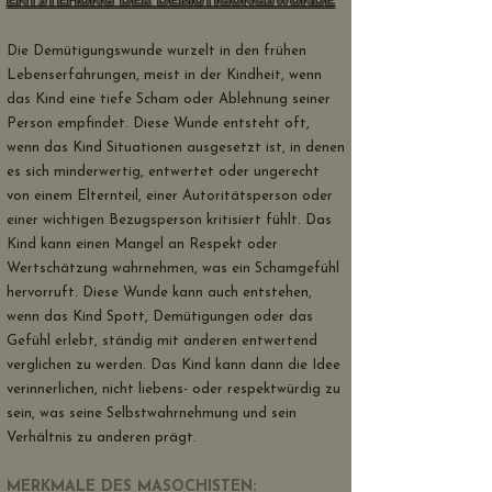
ENTSTEHUNG DER DEMÜTIGUNGSWUNDE
Die Demütigungswunde wurzelt in den frühen
Lebenserfahrungen, meist in der Kindheit, wenn
das Kind eine tiefe Scham oder Ablehnung seiner
Person empfindet. Diese Wunde entsteht oft,
wenn das Kind Situationen ausgesetzt ist, in denen
es sich minderwertig, entwertet oder ungerecht
von einem Elternteil, einer Autoritätsperson oder
einer wichtigen Bezugsperson kritisiert fühlt. Das
Kind kann einen Mangel an Respekt oder
Wertschätzung wahrnehmen, was ein Schamgefühl
hervorruft. Diese Wunde kann auch entstehen,
wenn das Kind Spott, Demütigungen oder das
Gefühl erlebt, ständig mit anderen entwertend
verglichen zu werden. Das Kind kann dann die Idee
verinnerlichen, nicht liebens- oder respektwürdig zu
sein, was seine Selbstwahrnehmung und sein
Verhältnis zu anderen prägt.
MERKMALE DES MASOCHISTEN: