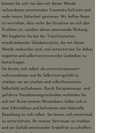
können Sie sich von den mit dieser Wunde
verbundenen emotionalen Traumata befreien und
mehr innere Sicherheit gewinnen. Wir helfen Ihnen
zu verstehen, dass nicht die Situation an sich das
Problem ist, sondern deren emotionale Wirkung.
Wir begleiten Sie bei der Transformation
einschränkender Glaubenssätze, die mit dieser
Wunde verbunden sind, und unterstützen Sie dabei,
negative und selbstzerstörerische Gedanken zu
hinterfragen.
Sie lernen, sich selbst als unterstützenswert
wahrzunehmen und Ihr Selbstwertgefühl zu
stärken, um ein starkes und selbstbewusstes
Selbstbild aufzubauen. Durch Entspannungs- und
geführte Visualisierungstechniken verbinden Sie
sich mit Ihrem inneren Wesenskern, hüllen sich in
eine Schutzblase und kultivieren eine liebevolle
Beziehung zu sich selbst. Sie lernen, sich emotional
zu unterstützen, Ihr inneres Vertrauen zu stärken
und ein Gefühl emotionaler Stabilität zu schaffen.