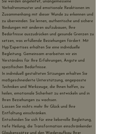
Sie werden angeleitet, unangemessene
Verhaltensmuster und emotionale Reaktionen im
Zusammenhang mit dieser Wunde zu erkennen und
zu überwinden. Sie lernen, authentische und sichere
Bindungen mit anderen aufzubauen, Ihre
Bedürfnisse auszudrücken und gesunde Grenzen zu
setzen, was erfüllende Beziehungen fördert. Mit
Hyp’Expertises erhalten Sie eine individuelle
Begleitung. Gemeinsam erarbeiten wir ein
Verständnis für Ihre Erfahrungen, Ängste und
spezifischen Bedürfnisse.
In individuell gestalteten Sitzungen erhalten Sie
maßgeschneiderte Unterstützung, angepasste
Techniken und Werkzeuge, die Ihnen helfen, zu
heilen, emotionale Sicherheit zu entwickeln und in
Ihren Beziehungen zu wachsen.
Lassen Sie nichts mehr Ihr Glück und Ihre
Entfaltung einschränken.
Entscheiden Sie sich für eine liebevolle Begleitung,
tiefe Heilung, die Transformation einschränkender
Glaubenssätze und den Wiederaufbau Ihrer