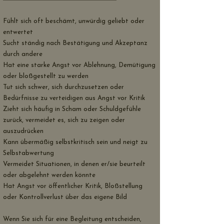
Fühlt sich oft beschämt, unwürdig geliebt oder
entwertet
Sucht ständig nach Bestätigung und Akzeptanz
durch andere
Hat eine starke Angst vor Ablehnung, Demütigung
oder bloßgestellt zu werden
Tut sich schwer, sich durchzusetzen oder
Bedürfnisse zu verteidigen aus Angst vor Kritik
Zieht sich häufig in Scham oder Schuldgefühle
zurück, vermeidet es, sich zu zeigen oder
auszudrücken
Kann übermäßig selbstkritisch sein und neigt zu
Selbstabwertung
Vermeidet Situationen, in denen er/sie beurteilt
oder abgelehnt werden könnte
Hat Angst vor öffentlicher Kritik, Bloßstellung
oder Kontrollverlust über das eigene Bild
Wenn Sie sich für eine Begleitung entscheiden,